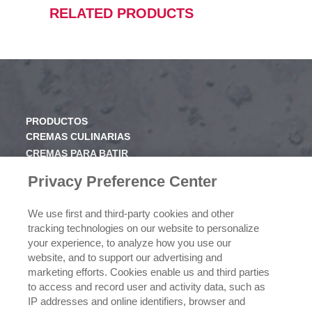
RELATED PRODUCTS
PRODUCTOS
CREMAS CULINARIAS
CREMAS PARA BATIR
JARABE
Privacy Preference Center
CONOCE RICHS
We use first and third-party cookies and other
VALORES
tracking technologies on our website to personalize
HISTORIA
your experience, to analyze how you use our
website, and to support our advertising and
marketing efforts. Cookies enable us and third parties
NEGOCIOS
to access and record user and activity data, such as
CONÓCENOS
IP addresses and online identifiers, browser and
¿DÓNDE COMPRAR?